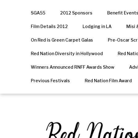
SGA55
2012 Sponsors
Benefit Event
Film Details 2012
Lodging in LA
Misi 
On Red is Green Carpet Galas
Pre-Oscar Scr
Red Nation Diversity in Hollywood
Red Natio
Winners Announced RNFF Awards Show
Adv
Previous Festivals
Red Nation Film Award