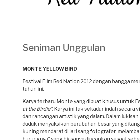
Seniman Unggulan
MONTE YELLOW BIRD
Festival Film Red Nation 2012 dengan bangga m
tahun ini.
Karya terbaru Monte yang dibuat khusus untuk Fes
at the Birdie”
. Karya ini tak sekadar indah secara
dan rancangan artistik yang dalam. Dalam lukisa
duduk menyaksikan perubahan besar yang ditangk
kuning mendarat di jari sang fotografer, melamban
burungnya” yang biasanya diucapkan sesaat sebel