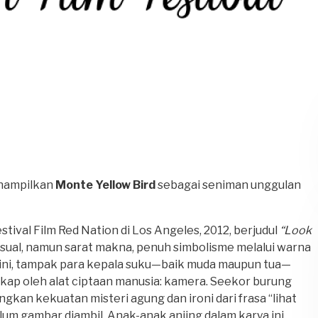
enampilkan
Monte Yellow Bird
sebagai seniman unggulan
tival Film Red Nation di Los Angeles, 2012, berjudul
“Look
 visual, namun sarat makna, penuh simbolisme melalui warna
n ini, tampak para kepala suku—baik muda maupun tua—
ap oleh alat ciptaan manusia: kamera. Seekor burung
gkan kekuatan misteri agung dan ironi dari frasa “lihat
um gambar diambil. Anak-anak anjing dalam karya ini